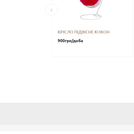
РОККО НА ТРИНОЗІ
КРІСЛО ПІДВІСНЕ КОКОН
а
900
грн
/доба