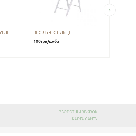
УГЛІ
ВЕСІЛЬНІ СТІЛЬЦІ
ТУМБИ ЛО
100
грн
/доба
300
грн
/д
ЗВОРОТНІЙ ЗВ'ЯЗОК
КАРТА САЙТУ