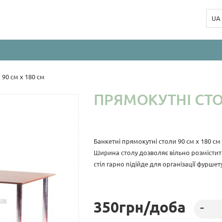
UA
90 см х 180 см
ПРЯМОКУТНІ СТО
Банкетні прямокутні столи 90 см х 180 см
Ширина столу дозволяє вільно розмістити 
стіл гарно підійде для організації фуршету
350
грн
/доба