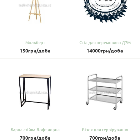
Мольберт
Стіл для перемовивн Д7М
150
грн
/доба
14000
грн
/доба
Барна стійка Лофт чорна
Візок для сервірування
700
грн
/доба
700
грн
/доба