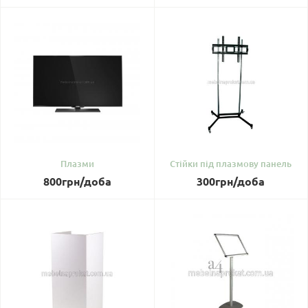
Плазми
Стійки під плазмову панель
800
грн
/доба
300
грн
/доба