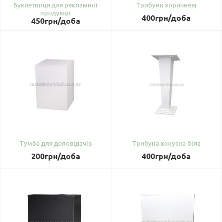
Буклетниця для рекламної
Трибуни коричневі
продукції
400
грн
/доба
450
грн
/доба
Тумба для доповідачів
Трибуна конусна біла
200
грн
/доба
400
грн
/доба