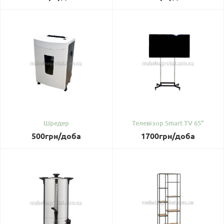
Шредер
Телевізор Smart TV 65"
500
грн
/доба
1700
грн
/доба