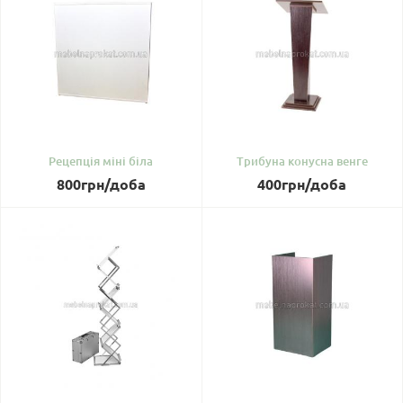
Рецепція міні біла
Трибуна конусна венге
800
грн
/доба
400
грн
/доба