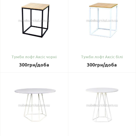
Тумби лофт Аксіс чорні
Тумби лофт Аксіс білі
300
грн
/доба
300
грн
/доба