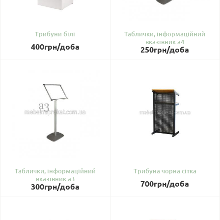
Трибуни білі
Таблички, інформаційний
вказівник a4
400
грн
/доба
250
грн
/доба
Таблички, інформаційний
Трибуна чорна сітка
вказівник a3
700
грн
/доба
300
грн
/доба