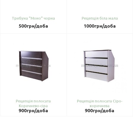
Трибуна "Моно" чорна
Рецепція біла мала
500
грн
/доба
1000
грн
/доба
Рецепція полосата
Рецепція полосата Сіро-
Коричнево-сіра
коричнева
900
грн
/доба
900
грн
/доба