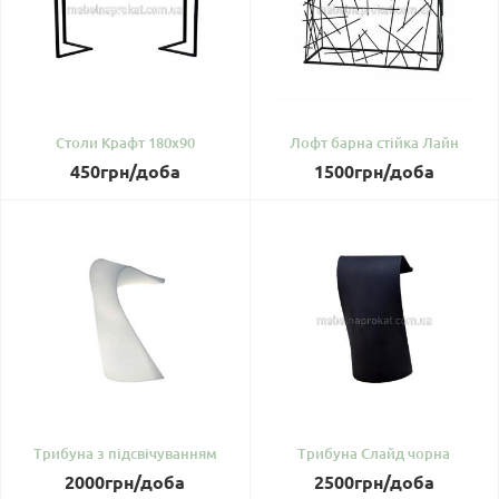
Столи Крафт 180х90
Лофт барна стійка Лайн
450
грн
/доба
1500
грн
/доба
Трибуна з підсвічуванням
Трибуна Слайд чорна
2000
грн
/доба
2500
грн
/доба