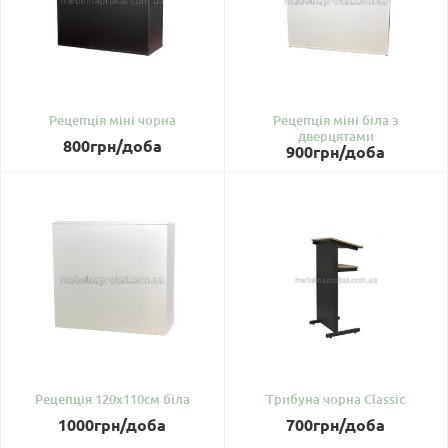
Рецепція міні чорна
Рецепція міні біла з
дверцятами
800
грн
/доба
900
грн
/доба
Рецепція 120х110см біла
Трибуна чорна Classic
1000
грн
/доба
700
грн
/доба