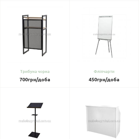
Трибуна чорна
Фліпчарти
700
грн
/доба
450
грн
/доба